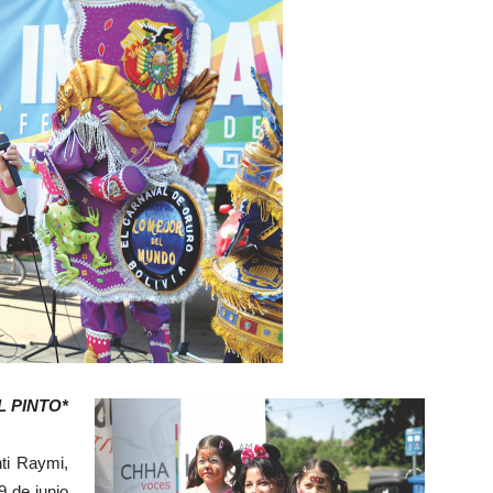
 PINTO*
nti Raymi,
 de junio