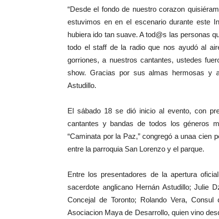
“Desde el fondo de nuestro corazon quisiéram
estuvimos en en el escenario durante este In
hubiera ido tan suave. A tod@s las personas q
todo el staff de la radio que nos ayudó al
gorriones, a nuestros cantantes, ustedes fuero
show. Gracias por sus almas hermosas y apo
Astudillo.
El sábado 18 se dió inicio al evento, con p
cantantes y bandas de todos los géneros mu
“Caminata por la Paz,” congregó a unaa cien pe
entre la parroquia San Lorenzo y el parque.
Entre los presentadores de la apertura ofici
sacerdote anglicano Hernán Astudillo; Julie 
Concejal de Toronto; Rolando Vera, Consul 
Asociacion Maya de Desarrollo, quien vino des