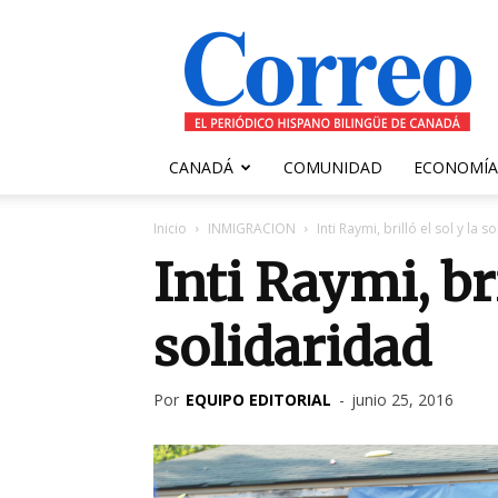
Correo
Canadiense
CANADÁ
COMUNIDAD
ECONOMÍA
Inicio
INMIGRACION
Inti Raymi, brilló el sol y la 
Inti Raymi, bri
solidaridad
Por
EQUIPO EDITORIAL
-
junio 25, 2016