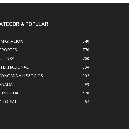
ATEGORÍA POPULAR
NMIGRACION
940
EPORTES
770
ULTURA
760
NTERNACIONAL
694
CONOMIA y NEGOCIOS
602
ANADA
599
OMUNIDAD
578
DITORIAL
564