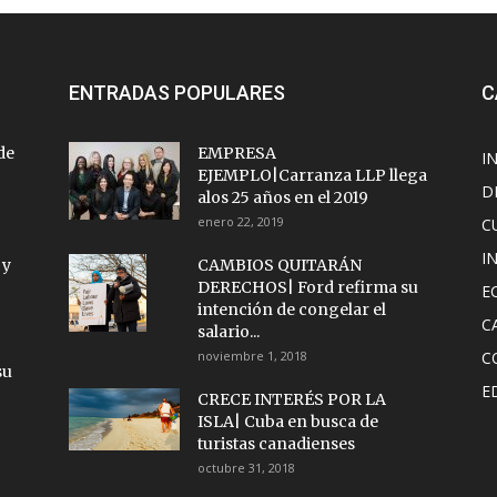
ENTRADAS POPULARES
C
de
EMPRESA
I
EJEMPLO|Carranza LLP llega
D
alos 25 años en el 2019
enero 22, 2019
C
I
 y
CAMBIOS QUITARÁN
DERECHOS| Ford refirma su
E
intención de congelar el
C
salario...
noviembre 1, 2018
C
su
E
CRECE INTERÉS POR LA
ISLA| Cuba en busca de
turistas canadienses
octubre 31, 2018