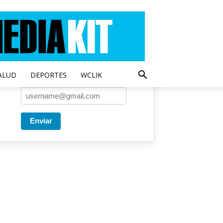
Entregado por SendPulse
Una vez a la semana enviamos
un correo con los artículos más
populares.
ALUD
DEPORTES
WCLIK
Correo
*
Enviar