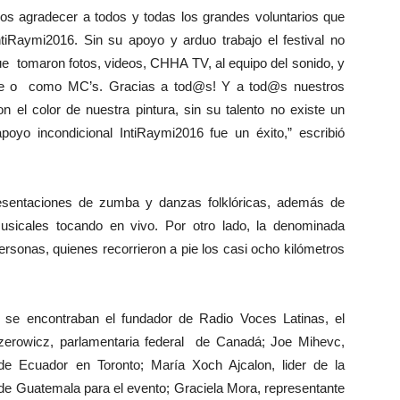
os agradecer a todos y todas los grandes voluntarios que
tiRaymi2016. Sin su apoyo y arduo trabajo el festival no
ue tomaron fotos, videos, CHHA TV, al equipo del sonido, y
 aire o como MC’s. Gracias a tod@s! Y a tod@s nuestros
n el color de nuestra pintura, sin su talento no existe un
yo incondicional IntiRaymi2016 fue un éxito,” escribió
resentaciones de zumba y danzas folklóricas, además de
sicales tocando en vivo. Por otro lado, la denominada
rsonas, quienes recorrieron a pie los casi ocho kilómetros
al se encontraban el fundador de Radio Voces Latinas, el
Dzerowicz, parlamentaria federal de Canadá; Joe Mihevc,
de Ecuador en Toronto; María Xoch Ajcalon, lider de la
de Guatemala para el evento; Graciela Mora, representante