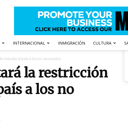
INTERNACIONAL
INMIGRACIÓN
CULTURA
S
 de entrada al país a los no vacunados
ará la restricción
país a los no
2