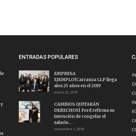
ENTRADAS POPULARES
C
de
EMPRESA
I
EJEMPLO|Carranza LLP llega
D
alos 25 años en el 2019
enero 22, 2019
C
I
 y
CAMBIOS QUITARÁN
DERECHOS| Ford refirma su
E
intención de congelar el
C
salario...
noviembre 1, 2018
C
su