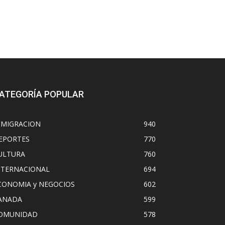
ATEGORÍA POPULAR
NMIGRACION
940
EPORTES
770
ULTURA
760
NTERNACIONAL
694
CONOMIA y NEGOCIOS
602
ANADA
599
OMUNIDAD
578