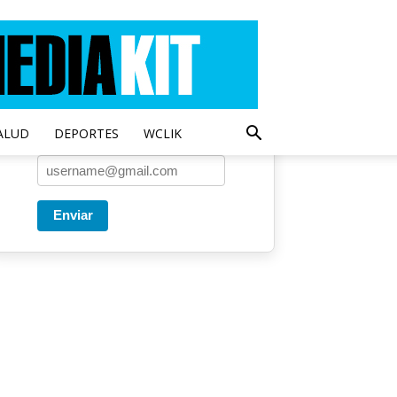
Entregado por SendPulse
Una vez a la semana enviamos
un correo con los artículos más
populares.
ALUD
DEPORTES
WCLIK
Correo
*
Enviar