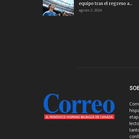
equipo tras el regreso a...
agosto 2, 2026
SO
Corr
hisp
etap
lect
tant
conf