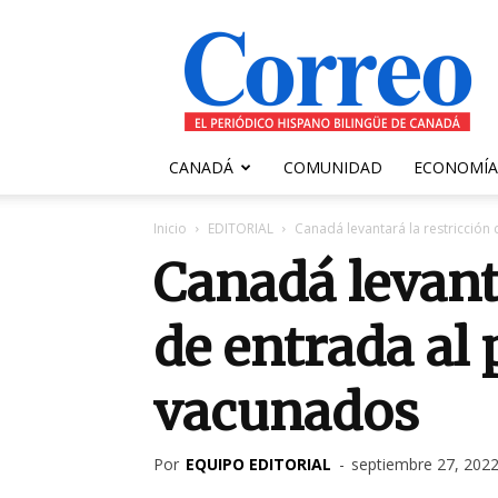
Correo
Canadiense
CANADÁ
COMUNIDAD
ECONOMÍA
Inicio
EDITORIAL
Canadá levantará la restricción
Canadá levant
de entrada al 
vacunados
Por
EQUIPO EDITORIAL
-
septiembre 27, 202