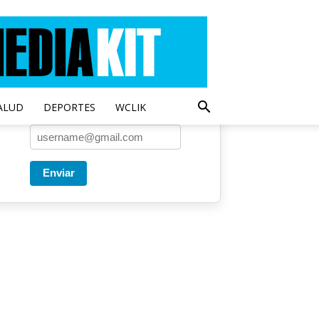
Entregado por SendPulse
Una vez a la semana enviamos
un correo con los artículos más
populares.
ALUD
DEPORTES
WCLIK
Correo
*
Enviar