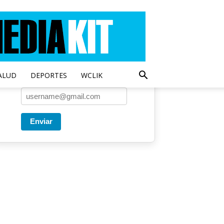
Entregado por SendPulse
Una vez a la semana enviamos
un correo con los artículos más
populares.
ALUD
DEPORTES
WCLIK
Correo
*
Enviar