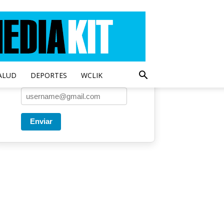
Entregado por SendPulse
Una vez a la semana enviamos
un correo con los artículos más
populares.
ALUD
DEPORTES
WCLIK
Correo
*
Enviar