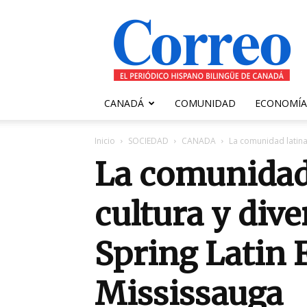
Correo
Canadiense
CANADÁ
COMUNIDAD
ECONOMÍA
Inicio
SOCIEDAD
CANADA
La comunidad latina 
La comunidad 
cultura y dive
Spring Latin 
Mississauga