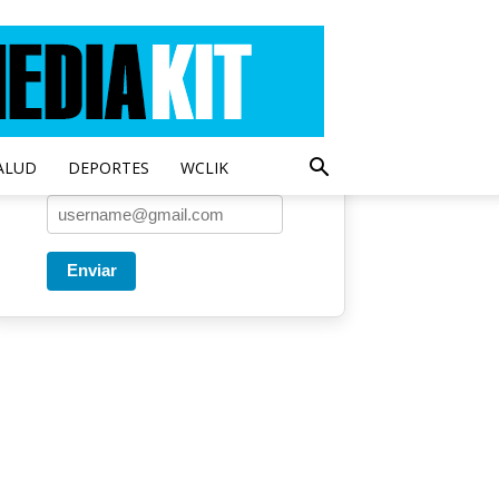
Entregado por SendPulse
Una vez a la semana enviamos
un correo con los artículos más
populares.
ALUD
DEPORTES
WCLIK
Correo
*
Enviar