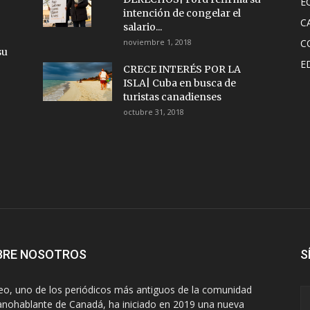
E
intención de congelar el
C
salario...
noviembre 1, 2018
C
su
E
CRECE INTERÉS POR LA
ISLA| Cuba en busca de
turistas canadienses
octubre 31, 2018
BRE NOSOTROS
S
eo, uno de los periódicos más antiguos de la comunidad
anohablante de Canadá, ha iniciado en 2019 una nueva