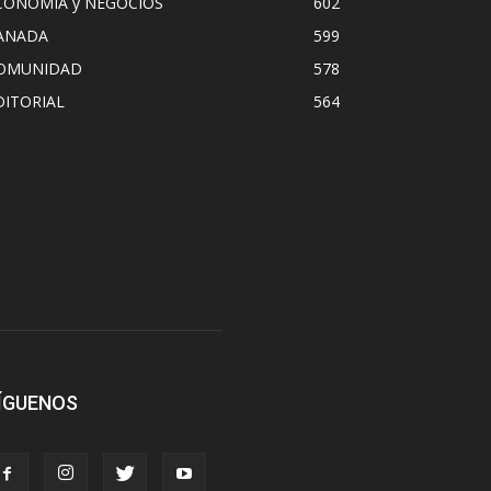
CONOMIA y NEGOCIOS
602
ANADA
599
OMUNIDAD
578
DITORIAL
564
ÍGUENOS