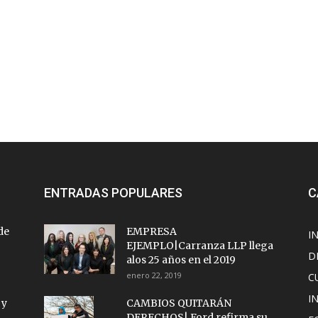
ENTRADAS POPULARES
C
de
EMPRESA
I
EJEMPLO|Carranza LLP llega
D
alos 25 años en el 2019
enero 22, 2019
C
I
 y
CAMBIOS QUITARÁN
DERECHOS| Ford refirma su